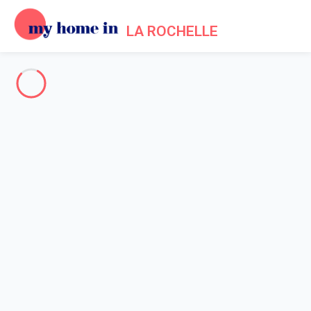
LA ROCHELLE
La Rochelle & Environs
-
Votre recherche
RECHERCHER
Vos filtres
Appliquer
Arrivée