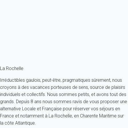
Appartement 1 chambre La Rochelle
France - Charente Maritime - La Rochelle
4 personnes - 1 chambre
À partir de
97€
/nuit
Ref : 81297
Fermer
La Rochelle
Irréductibles gaulois, peut-être, pragmatiques sûrement, nous
croyons à des vacances porteuses de sens, source de plaisirs
individuels et collectifs. Nous sommes petits, et avons tout des
grands. Depuis 8 ans nous sommes ravis de vous proposer une
alternative Locale et Française pour réserver vos séjours en
France et notamment à La Rochelle, en Charente Maritime sur
la côte Atlantique.