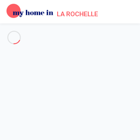
LA ROCHELLE
Voir toutes les photos
Aperçu
Description
Carte
Tarifs et disponibilités
Accueil
Location appartement centre historique La Rochelle
Appartement 1 chambre La Rochelle
Appartement 1 chambre La
Rochelle