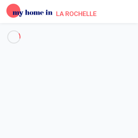
LA ROCHELLE
Vos questions sur le
fonctionnement
du site My Home In La
Rochelle
Général
Propriétaires
Locataires
Accueil