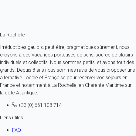
Le coût des alertes SMS est prix en charge par My Home In La
Rochelle et donc ces alertes sont donc totalement gratuites
pour le propriétaire comme pour le locataire.
La Rochelle
Irréductibles gaulois, peut-être, pragmatiques sûrement, nous
croyons à des vacances porteuses de sens, source de plaisirs
individuels et collectifs. Nous sommes petits, et avons tout des
grands. Depuis 8 ans nous sommes ravis de vous proposer une
alternative Locale et Française pour réserver vos séjours en
France et notamment à La Rochelle, en Charente Maritime sur
la côte Atlantique.
+33 (0) 661 108 714
Liens utiles
FAQ