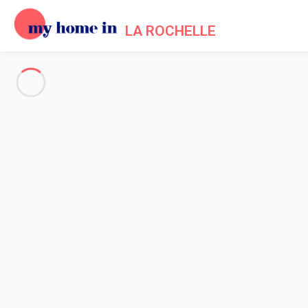
LA ROCHELLE
Voir toutes les photos
Aperçu
Description
Carte
Tarifs et disponibilités
Avis (4)
Accueil
Location appartement centre historique La Rochelle
Appartement 1 chambre La Rochelle
Appartement 1 chambre La Roc