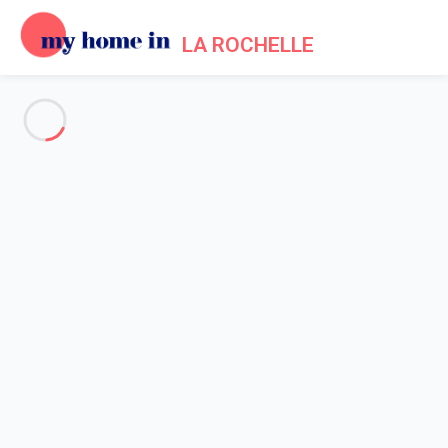
LA ROCHELLE
Voir toutes les photos
Aperçu
Description
Carte
Tarifs et disponibilités
Accueil
Location appartement centre historique La Rochelle
Appartement 1 chambre La Rochelle
Appartement 1 chambre La
Rochelle