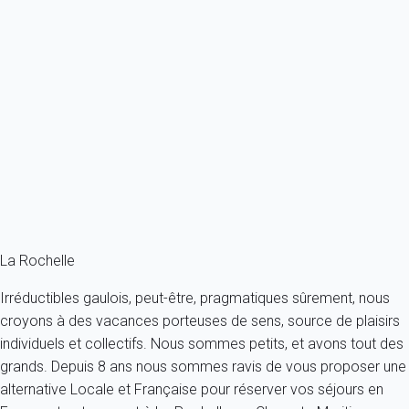
Appartement 1 chambre La Rochelle
France - Charente Maritime - La Rochelle
2 personnes - 1 chambre - 1 salle de bain
À partir de
178€
/nuit
Ref : 94151
Fermer
La Rochelle
Irréductibles gaulois, peut-être, pragmatiques sûrement, nous
croyons à des vacances porteuses de sens, source de plaisirs
individuels et collectifs. Nous sommes petits, et avons tout des
grands. Depuis 8 ans nous sommes ravis de vous proposer une
alternative Locale et Française pour réserver vos séjours en