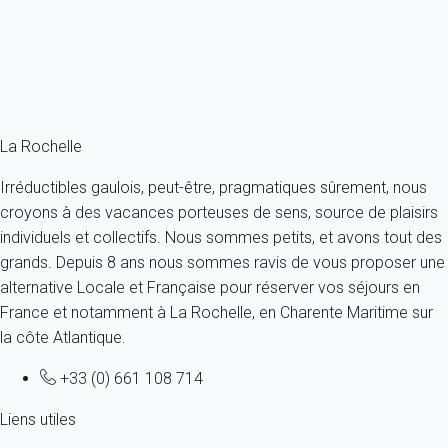
4 personnes - 2 chambres - 1 salle de bain
À partir de
243€
/nuit
Ref : 58402
Fermer
La Rochelle
Irréductibles gaulois, peut-être, pragmatiques sûrement, nous
croyons à des vacances porteuses de sens, source de plaisirs
individuels et collectifs. Nous sommes petits, et avons tout des
grands. Depuis 8 ans nous sommes ravis de vous proposer une
alternative Locale et Française pour réserver vos séjours en
France et notamment à La Rochelle, en Charente Maritime sur
la côte Atlantique.
+33 (0) 661 108 714
Liens utiles