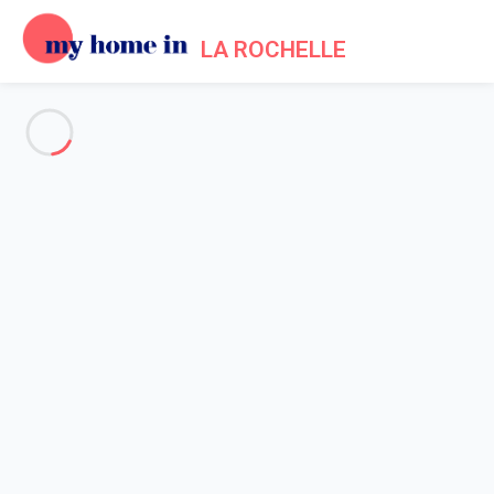
LA ROCHELLE
Voir toutes les photos
Aperçu
Description
Carte
Tarifs et disponibilités
Avis (6)
Accueil
Location appartement centre historique La Rochelle
Appartement 1 chambre La Rochelle
Appartement 1 chambre La
Rochelle