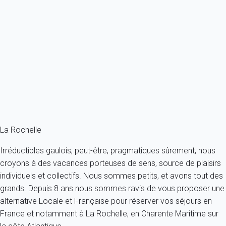
Vue imprenable sur les mâts des bateaux de la terrasse de cet
appartement...
France - Charente Maritime - La Rochelle
4 personnes - 1 chambre - 1 salle de bain
À partir de
63€
/nuit
Ref : 20287
Fermer
La Rochelle
Irréductibles gaulois, peut-être, pragmatiques sûrement, nous
croyons à des vacances porteuses de sens, source de plaisirs
individuels et collectifs. Nous sommes petits, et avons tout des
grands. Depuis 8 ans nous sommes ravis de vous proposer une
alternative Locale et Française pour réserver vos séjours en
France et notamment à La Rochelle, en Charente Maritime sur