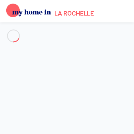
LA ROCHELLE
Voir toutes les photos
Aperçu
Description
Carte
Tarifs et disponibilités
Accueil
Location appartement centre historique La Rochelle
Appartement 1 chambre La Rochelle
Appartement 1 chambre La
Rochelle